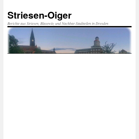
Zum
Inhalt
Striesen-Oiger
springen
Berichte aus Striesen, Blasewitz und Nachbar-Stadtteilen in Dresden