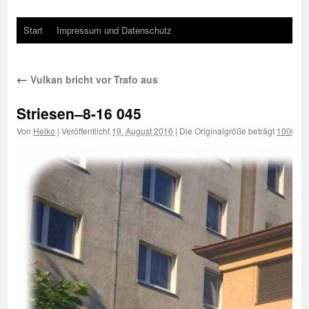
Start
Impressum und Datenschutz
←
Vulkan bricht vor Trafo aus
Striesen–8-16 045
Von
Heiko
|
Veröffentlicht
19. August 2016
|
Die Originalgröße beträgt
1000 × 