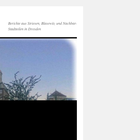
Berichte aus Striesen, Blasewitz und Nachbar-
Stadtteilen in Dresden