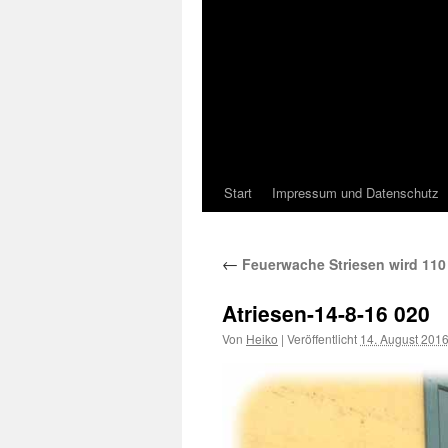
Start
Impressum und Datenschutz
←
Feuerwache Striesen wird 110
Atriesen-14-8-16 020
Von
Heiko
|
Veröffentlicht
14. August 201