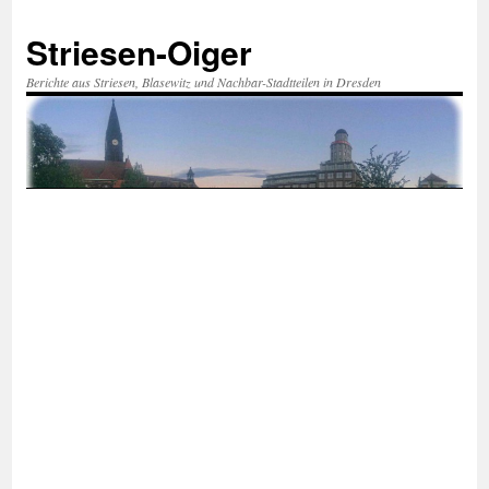
Zum
Inhalt
Striesen-Oiger
springen
Berichte aus Striesen, Blasewitz und Nachbar-Stadtteilen in Dresden