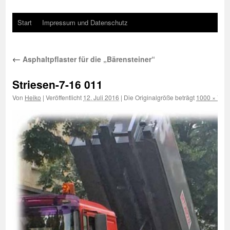
Start
Impressum und Datenschutz
←
Asphaltpflaster für die „Bärensteiner“
Striesen-7-16 011
Von
Heiko
|
Veröffentlicht
12. Juli 2016
|
Die Originalgröße beträgt
1000 × 750