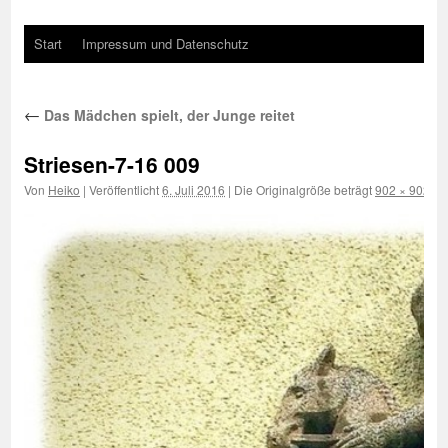
Start
Impressum und Datenschutz
←
Das Mädchen spielt, der Junge reitet
Striesen-7-16 009
Von
Heiko
|
Veröffentlicht
6. Juli 2016
|
Die Originalgröße beträgt
902 × 902
Pix