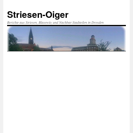
Zum
Inhalt
Striesen-Oiger
springen
Berichte aus Striesen, Blasewitz und Nachbar-Stadtteilen in Dresden