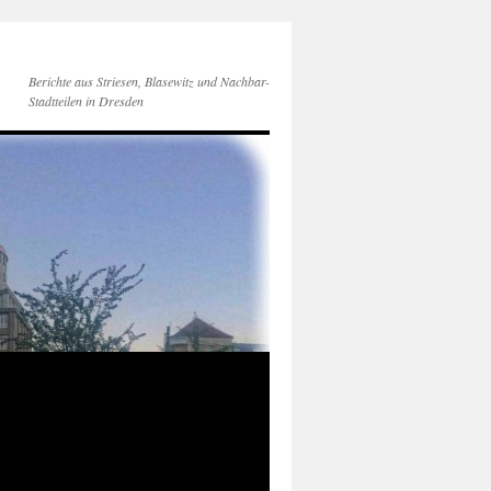
Berichte aus Striesen, Blasewitz und Nachbar-
Stadtteilen in Dresden