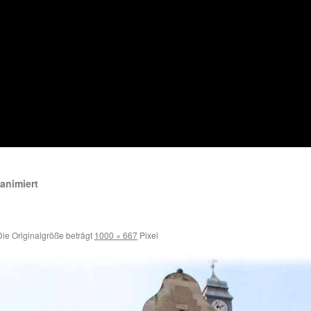
animiert
ie Originalgröße beträgt
1000 × 667
Pixel