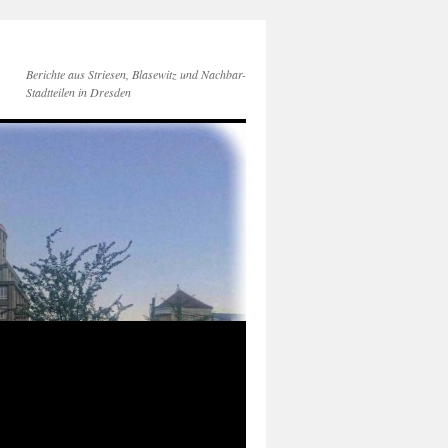
Berichte aus Striesen, Blasewitz und Nachbar-
Stadtteilen in Dresden