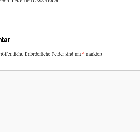
erhirt, Foto: Heiko Weckbrodt
tar
*
öffentlicht.
Erforderliche Felder sind mit
markiert