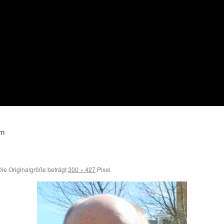
rn
ie Originalgröße beträgt
300 × 427
Pixel