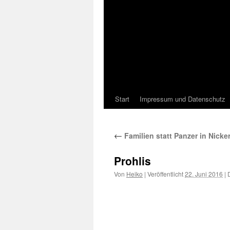
Start
Impressum und Datenschutz
←
Familien statt Panzer in Nicke
Prohlis
Von
Heiko
|
Veröffentlicht
22. Juni 2016
|
D