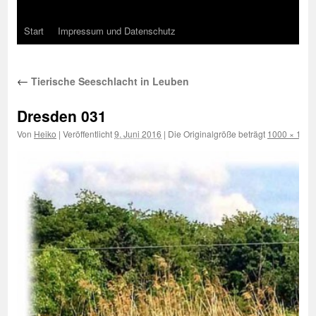
Start
Impressum und Datenschutz
←
Tierische Seeschlacht in Leuben
Dresden 031
Von
Heiko
|
Veröffentlicht
9. Juni 2016
|
Die Originalgröße beträgt
1000 × 1000