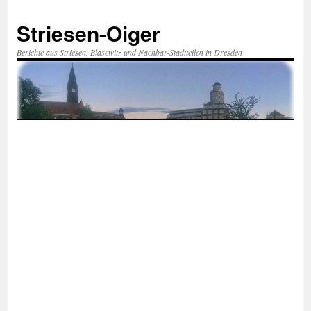
Zum
Inhalt
Striesen-Oiger
springen
Berichte aus Striesen, Blasewitz und Nachbar-Stadtteilen in Dresden