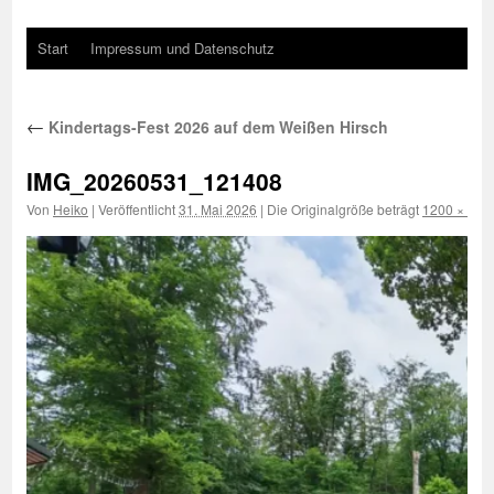
Start
Impressum und Datenschutz
←
Kindertags-Fest 2026 auf dem Weißen Hirsch
IMG_20260531_121408
Von
Heiko
|
Veröffentlicht
31. Mai 2026
|
Die Originalgröße beträgt
1200 × 674